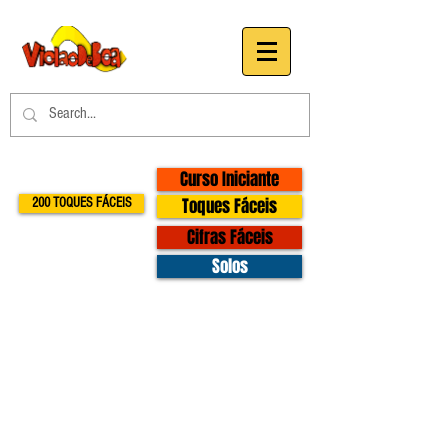
Curso Iniciante
Toques Fáceis
200 TOQUES FÁCEIS
Cifras Fáceis
Solos