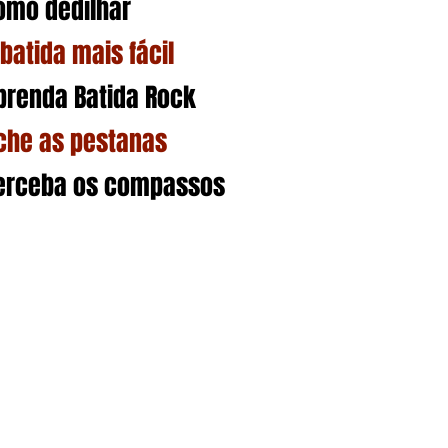
omo dedilhar
 batida mais fácil
prenda Batida Rock
che as pestanas
erceba os compassos