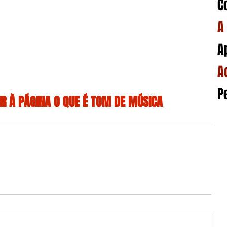
C
A
A
A
P
IR À PÁGINA O QUE É TOM DE MÚSICA