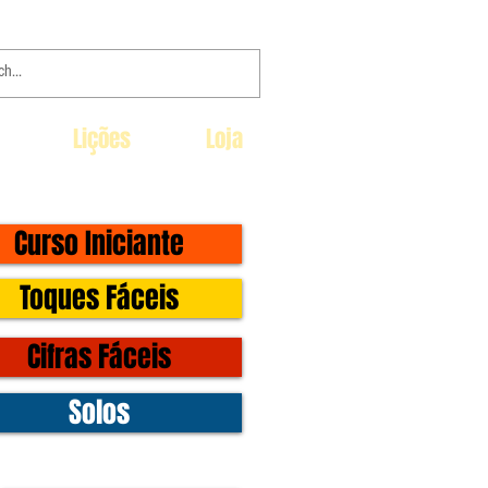
Lições
Loja
Curso Iniciante
Toques Fáceis
Cifras Fáceis
Solos