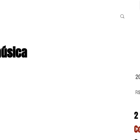
música
2
R$
2
C