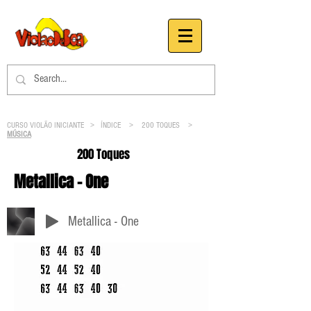
CURSO VIOLÃO INICIANTE >
ÍNDICE
>
200 TOQUES
>
MÚSICA
200 Toques
Metallica - One
Metallica - One