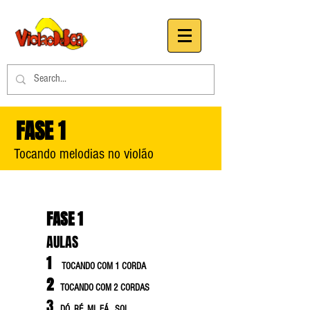
FASE 1
Tocando melodias no violão
FASE 1
AULAS
1
TOCANDO COM 1 CORDA
2
TOCANDO COM 2 CORDAS
3
DÓ RÉ MI FÁ SOL