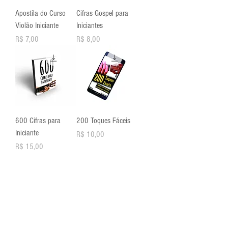
Apostila do Curso
Cifras Gospel para
Violão Iniciante
Iniciantes
Preço
Preço
R$ 7,00
R$ 8,00
600 Cifras para
200 Toques Fáceis
Iniciante
Preço
R$ 10,00
Preço
R$ 15,00