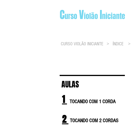
C
V
I
urso
iolão
niciante
ÍNÍCIO
FASE 1
F
CURSO VIOLÃO INICIANTE >
ÍNDICE
AULAS
1
TOCANDO COM 1 CORDA
2
TOCANDO COM 2 CORDAS