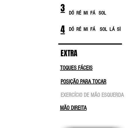
3
DÓ RÉ MI
FÁ SOL
4
I
DÓ RÉ MI
FÁ
SOL LÁ S
EXTRA
TOQUES FÁCEIS
POSIÇÃO PARA TOCAR
EXERCÍCIO DE MÃO ESQUERDA
MÃO DIREITA