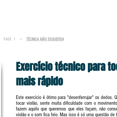
ASE 2
FASE 3
FASE 4
BATIDA
>
FASE 1
>
TÉCNICA MÃO ESQUERDA
Exercício técnico para to
mais rápido
Este exercício é ótimo para "desenferrujar" os dedos. 
tocar violão, sente muita dificuldade com o moviment
fazem aquilo que queremos que eles façam, não cons
violão e o som fica feio. Mas isso é só uma questão de