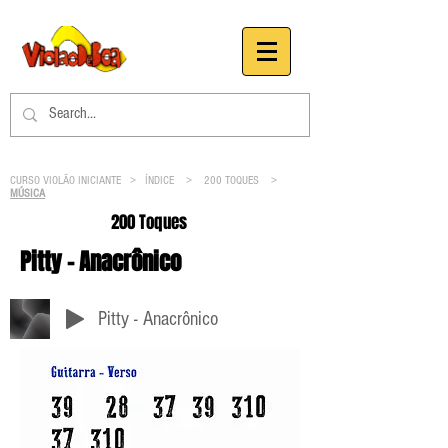
CURSO VIOLÃO INICIANTE >
ÍNDICE
>
200 TOQUES
>
MÚSICA
200 Toques
Pitty - Anacrônico
Pitty - Anacrônico