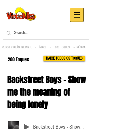
CURSO VIOLÃO INICIANTE >
ÍNDICE
>
200 TOQUES
>
MÚSICA
200 Toques
BAIXE TODOS OS TOQUES
Backstreet Boys - Show
me the meaning of
being lonely
Backstreet Boys - Show me the meaning of being lonely