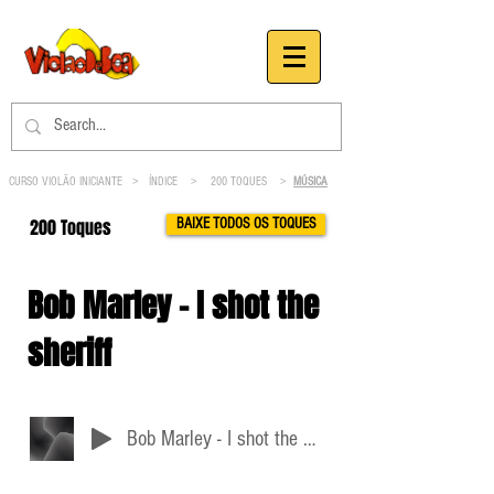
CURSO VIOLÃO INICIANTE >
ÍNDICE
>
200 TOQUES
>
MÚSICA
200 Toques
BAIXE TODOS OS TOQUES
Bob Marley - I shot the
sheriff
Bob Marley - I shot the sheriff