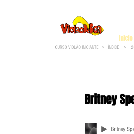
Início
CURSO VIOLÃO INICIANTE >
ÍNDICE
>
2
Britney Sp
Britney Sp