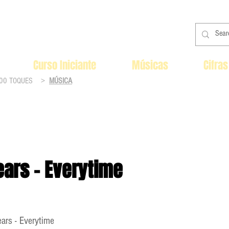
Curso Iniciante
Músicas
Cifras
00 TOQUES
>
MÚSICA
ears - Everytime
ears - Everytime