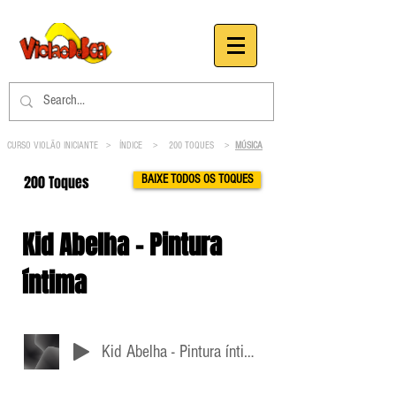
CURSO VIOLÃO INICIANTE >
ÍNDICE
>
200 TOQUES
>
MÚSICA
200 Toques
BAIXE TODOS OS TOQUES
Kid Abelha - Pintura
íntima
Kid Abelha - Pintura íntima