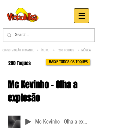
CURSO VIOLÃO INICIANTE >
ÍNDICE
>
200 TOQUES
>
MÚSICA
200 Toques
BAIXE TODOS OS TOQUES
Mc Kevinho - Olha a
explosão
Mc Kevinho - Olha a explosão