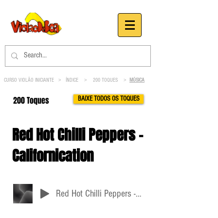
CURSO VIOLÃO INICIANTE >
ÍNDICE
>
200 TOQUES
>
MÚSICA
200 Toques
BAIXE TODOS OS TOQUES
Red Hot Chilli Peppers -
Californication
Red Hot Chilli Peppers - Californication