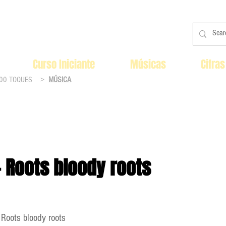
Curso Iniciante
Músicas
Cifras
00 TOQUES
>
MÚSICA
- Roots bloody roots
 Roots bloody roots