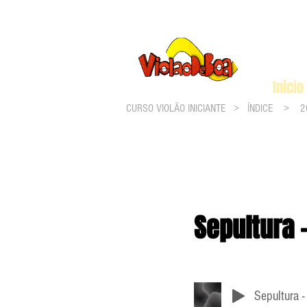
Início
CURSO VIOLÃO INICIANTE >
ÍNDICE
>
2
Sepultura 
Sepultura -