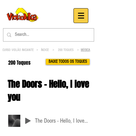
CURSO VIOLÃO INICIANTE >
ÍNDICE
>
200 TOQUES
>
MÚSICA
200 Toques
BAIXE TODOS OS TOQUES
The Doors - Hello, I love
you
The Doors - Hello, I love you