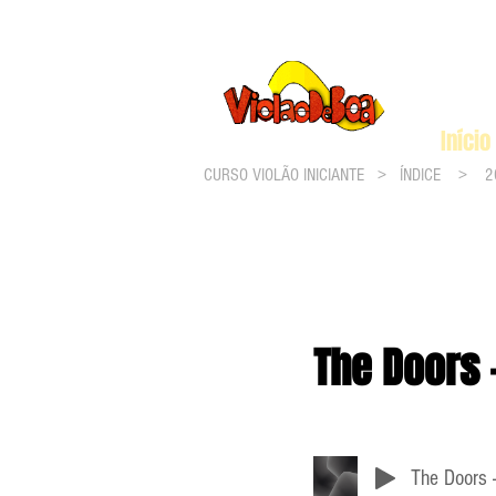
Início
CURSO VIOLÃO INICIANTE >
ÍNDICE
>
2
The Doors 
The Doors 