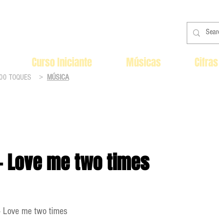
Curso Iniciante
Músicas
Cifras
00 TOQUES
>
MÚSICA
- Love me two times
- Love me two times