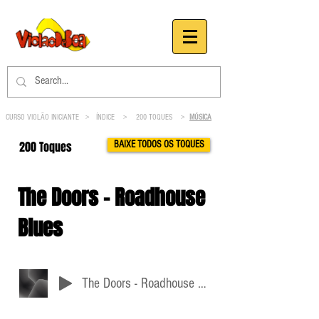
CURSO VIOLÃO INICIANTE >
ÍNDICE
>
200 TOQUES
>
MÚSICA
200 Toques
BAIXE TODOS OS TOQUES
The Doors - Roadhouse
Blues
The Doors - Roadhouse Blues