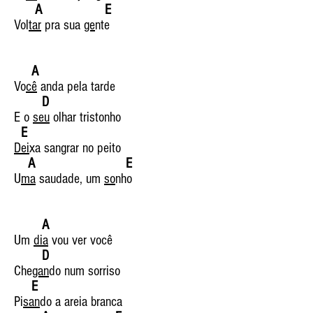
A E
Vol
tar
pra sua
ge
nte
A
Vo
cê
anda pela tarde
D
E o
seu
olhar tristonho
E
Dei
xa sangrar no peito
A E
U
ma
saudade, um
so
nho
A
Um
dia
vou ver você
D
Che
gan
do num sorriso
E
Pi
san
do a areia branca