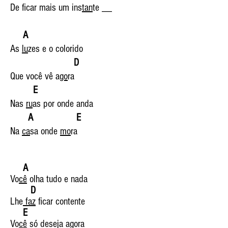
De ficar mais um ins
tan
te __
A
As
lu
zes e o colorido
D
Que você vê a
go
ra
E
Nas
ru
as por onde anda
A E
Na
ca
sa onde
mo
ra
A
Vo
cê
olha tudo e nada
D
Lhe
faz
ficar contente
E
Vo
cê
só deseja agora