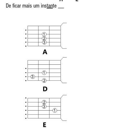
De ficar mais um ins
tan
te __