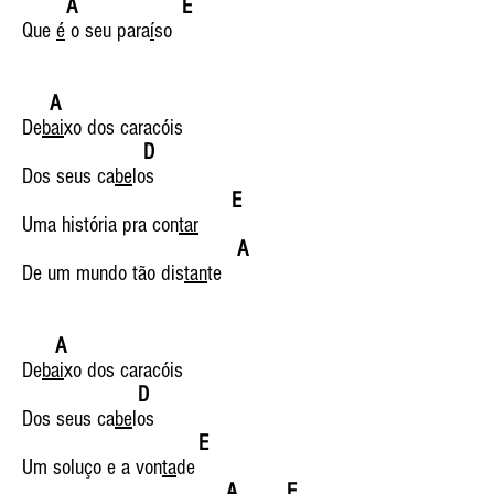
A E
Que
é
o seu para
í
so
A
De
bai
xo dos caracóis
D
Dos seus ca
be
los
E
Uma história pra con
tar
A
De um mundo tão dis
tan
te
A
De
bai
xo dos caracóis
D
Dos seus ca
be
los
E
Um soluço e a von
ta
de
A E