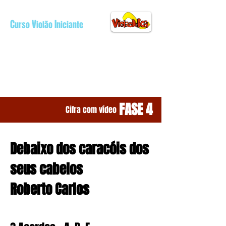
C
V
I
urso
iolão
niciante
ÍNÍCIO
FASE 1
FASE 2
FASE 3
FASE 4
BATIDAS
CIFRAS
TEORIA
FASE 4
Cifra com vídeo
Debaixo dos caracóis dos
seus cabelos
Roberto Carlos