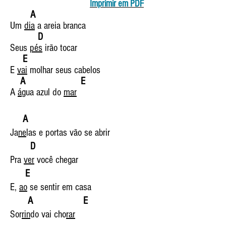
Imprimir em PDF
A
Um
dia
a areia branca
D
Seus
pés
irão tocar
E
E
vai
molhar seus cabelos
A E
A
á
gua azul do
mar
A
Ja
ne
las e portas vão se abrir
D
Pra
ver
você chegar
E
E,
ao
se sentir em casa
A E
Sor
rin
do vai cho
rar