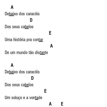
A
De
bai
xo dos caracóis
D
Dos seus ca
be
los
E
Uma história pra con
tar
A
De um mundo tão dis
tan
te
A
De
bai
xo dos caracóis
D
Dos seus ca
be
los
E
Um soluço e a von
ta
de
A E