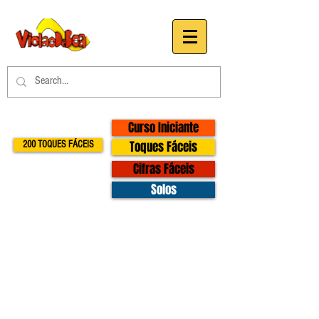
Curso Iniciante
Toques Fáceis
200 TOQUES FÁCEIS
Cifras Fáceis
Solos