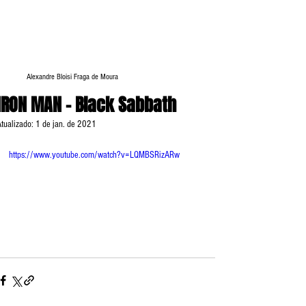
Alexandre Bloisi Fraga de Moura
IRON MAN - Black Sabbath
Atualizado:
1 de jan. de 2021
https://www.youtube.com/watch?v=LQMBSRizARw