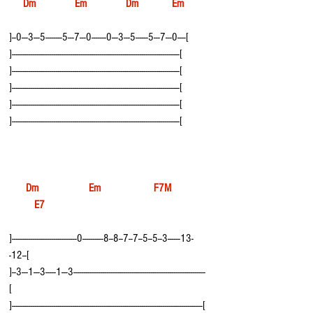
     Dm              Em              Dm            Em
]--0---3---5--------5---7---0-------0---3---5------5---7---0----[
]--------------------------------------------------------------------------------[
]--------------------------------------------------------------------------------[
]--------------------------------------------------------------------------------[
]--------------------------------------------------------------------------------[
]--------------------------------------------------------------------------------[
 Dm                  Em                   F7M             
         E7
]-------------------------------0----------8--8--7--7--5--5--3------13-
-12--[
]--3---1---3-----1---3---------------------------------------------------------------
[
]-------------------------------------------------------------------------------------------[