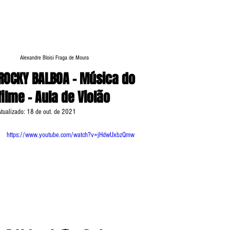
Alexandre Bloisi Fraga de Moura
ROCKY BALBOA - Música do
filme - Aula de Violão
Atualizado:
18 de out. de 2021
https://www.youtube.com/watch?v=jHdwUxbzQmw