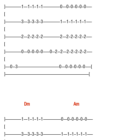
]-----------------1----1--1--1--1------------------0----0--0--0--0--0------
[
]-----------------3----3--3--3--3------------------1----1--1--1--1--1------
[
]-----------------2----2--2--2--2------------------2----2--2--2--2--2------
[
]-----------------0----0--0--0--0-------0---2---2----2--2--2--2--2------
[
]-----0---3--------------------------------------------0----0--0--0--0--0------[
]-----------------------------------------------------------------------------------------[
   Dm                                   Am
]-----------------1----1--1--1--1-------------------0----0--0--0--0--0------
[
]-----------------3----3--3--3--3-------------------1----1--1--1--1--1------