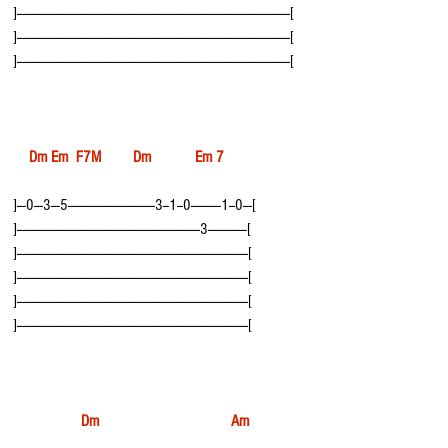
]-------------------------------------------------------------------------------------------[
]-------------------------------------------------------------------------------------------[
]-------------------------------------------------------------------------------------------[
  Dm Em  F7M        Dm           Em 7
]---0---3---5-----------------------------3--1--0----------1--0---[
]-------------------------------------------------------------3-------------[
]-----------------------------------------------------------------------------[
]-----------------------------------------------------------------------------[
]-----------------------------------------------------------------------------[
]-----------------------------------------------------------------------------[
Dm                                 Am