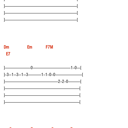
]------------------------------------------------------------------------------------[
]------------------------------------------------------------------------------------[
]------------------------------------------------------------------------------------[
Dm                Em            F7M                            
  E7
]------------------------------0--------------------------------------------1--0----[
]--3---1---3---1---3---------------1--1--0--0-------------------------------[
]--------------------------------------------------------------2--2--0--------------[
]---------------------------------------------------------------------------------------[
]---------------------------------------------------------------------------------------[
]---------------------------------------------------------------------------------------[