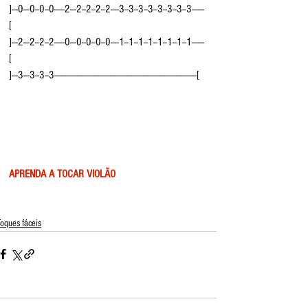
]---0---0--0--0-----2---2--2--2--2----3--3--3--3--3--3--3--3------
[
]---2---2--2--2-----0---0--0--0--0----1--1--1--1--1--1--1--1------
[
]---3---3--3--3---------------------------------------------------------------------[
APRENDA A TOCAR VIOLÃO
oques fáceis