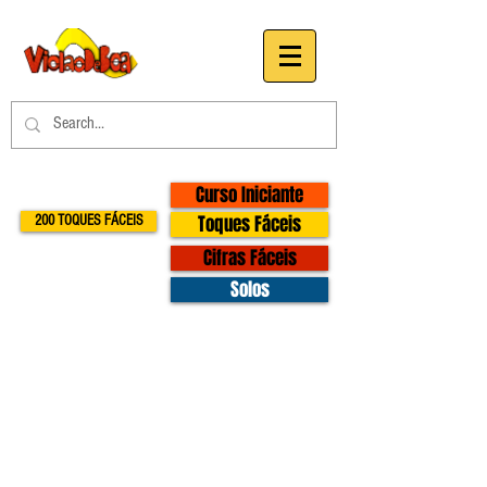
Curso Iniciante
Toques Fáceis
200 TOQUES FÁCEIS
Cifras Fáceis
Solos