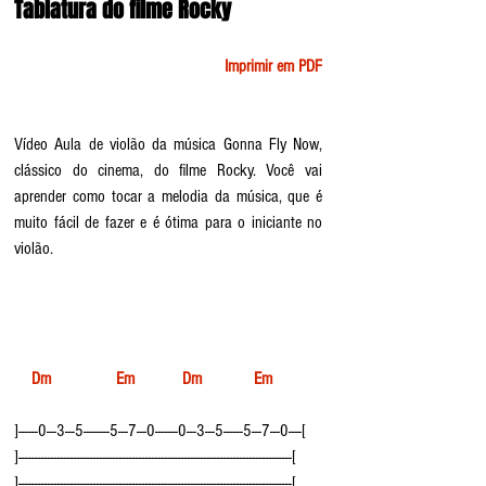
Tablatura do filme Rocky 
Imprimir em PDF
Vídeo Aula de violão da música Gonna Fly Now, 
clássico do cinema, do filme Rocky. Você vai 
aprender como tocar a melodia da música, que é 
muito fácil de fazer e é ótima para o iniciante no 
violão.
    Dm               Em           Dm            Em
]------0---3---5--------5---7---0-------0---3---5------5---7---0----[
]------------------------------------------------------------------------------------[
]------------------------------------------------------------------------------------[