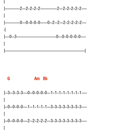
[
]-----------------2----2--2--2--2-------------------2----2--2--2--2--2------
[
]-----------------0----0--0--0--0--------0---2---2----2--2--2--2--2-----
-[
]-----0---3---------------------------------------------0----0--0--0--0--0------
[
]-------------------------------------------------------------------------------------------[
   G                     Am   Bb
]---3---3--3--3-----0---0--0--0--0----1--1--1--1--1--1--1--1------
[
]---0---0--0--0-----1---1--1--1--1----3--3--3--3--3--3--3--3------
[
]---0---0--0--0-----2---2--2--2--2----3--3--3--3--3--3--3--3------
[