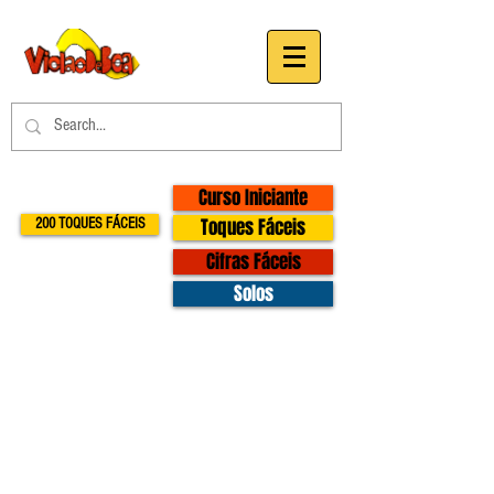
Curso Iniciante
Toques Fáceis
200 TOQUES FÁCEIS
Cifras Fáceis
Solos