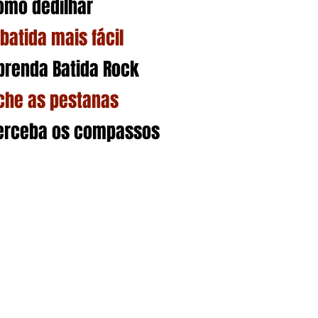
omo dedilhar
 batida mais fácil
prenda Batida Rock
che as pestanas
erceba os compassos