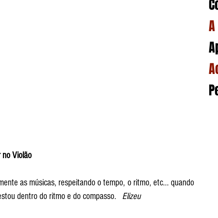
C
A
A
A
P
 no Violão
ente as músicas, respeitando o tempo, o ritmo, etc... quando 
stou dentro do ritmo e do compasso.   
Elizeu