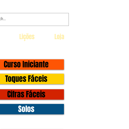
Lições
Loja
Curso Iniciante
Toques Fáceis
Cifras Fáceis
Solos