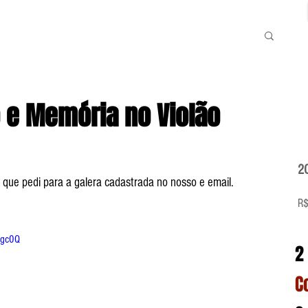
 e Memória no Violão
2
que pedi para a galera cadastrada no nosso e email. 
R$
-gc0Q
2
C