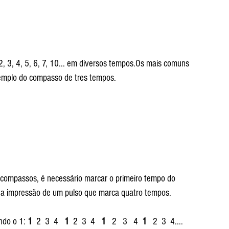
 3, 4, 5, 6, 7, 10... em diversos tempos.Os mais comuns 
xemplo do compasso de tres tempos.
compassos, é necessário marcar o primeiro tempo do 
 a impressão de um pulso que marca quatro tempos.
do o 1: 
1
  2  3  4   
1
  2  3  4   
1
   2   3   4  
1
   2  3  4....