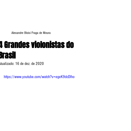
Alexandre Bloisi Fraga de Moura
4 Grandes violonistas do
Brasil
Atualizado:
16 de dez. de 2020
https://www.youtube.com/watch?v=egeK9dcDlho