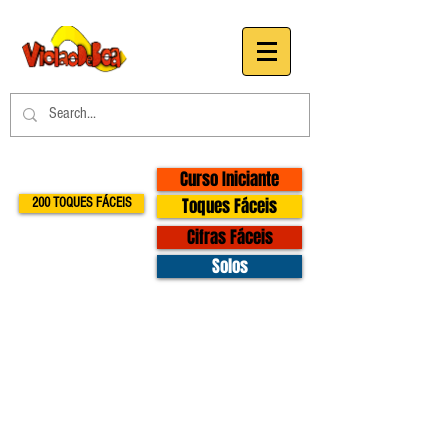
Curso Iniciante
Toques Fáceis
200 TOQUES FÁCEIS
Cifras Fáceis
Solos