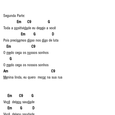
Segunda Parte:
            Em      C9                G
Toda a 
po
sitivi
da
de eu de
se
jo a você
                Em        G                D
Pois preci
sa
mos 
dis
so nos 
dia
s de luta
  Em                    C9
O 
me
do cega os 
no
ssos sonhos
G
O 
me
do cega os nossos sonhos
Am                                          C9
Me
nina linda, eu quero  mo
rar
 na sua rua
Em       C9        G
Vo
cê
  dei
xou
 sau
da
de
   Em        G          D
Vo
cê
  dei
xou
 sau
da
de