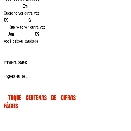
               Em
Quero te 
ver
 outra vez
C9                 G
Quero te
 ver
 outra vez
Am                  C9
Vo
cê
 deixou sau
da
de
Primeira parte:
«Agora eu sei...»
   TOQUE   CENTENAS   DE   CIFRAS   
FÁCEIS   