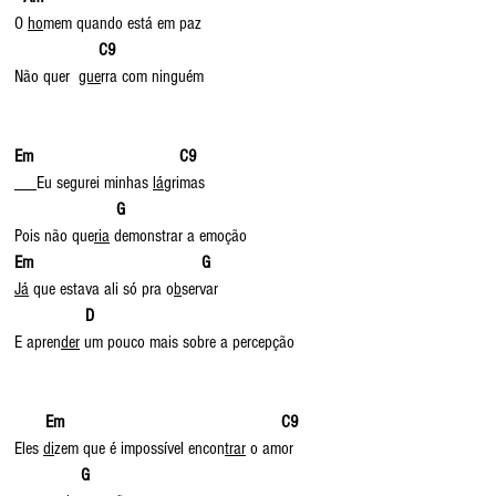
O 
ho
mem quando está em paz
                   C9
Não quer  
gue
rra com ninguém
Em                                 C9
Eu segurei minhas 
lá
grimas
                      G
Pois não que
ria
 demonstrar a emoção
Em                                      G
Já
 que estava ali só pra o
b
servar
               D
E apren
der
 um pouco mais sobre a percepção
   Em                                                 C9
Eles 
di
zem que é impossível encon
trar
 o amor
G