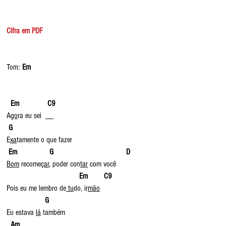
Cifra em PDF
Tom: 
Em
  Em              C9
A
go
ra eu sei  __
G
E
xa
tamente o que fazer
Em                G                                    D
Bom
 recome
çar
, poder con
tar
 com você
 ​                               
    Em        C9 
Pois eu me lembro de
 tu
do, ir
mão
                  G
Eu estava 
lá
 também
 Am