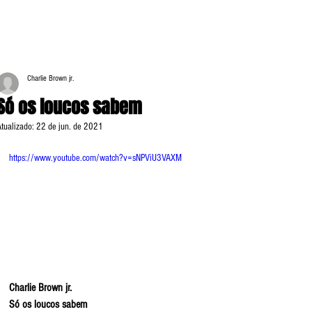
Charlie Brown jr.
Só os loucos sabem
Atualizado:
22 de jun. de 2021
https://www.youtube.com/watch?v=sNPViU3VAXM
Charlie Brown jr.
Só os loucos sabem