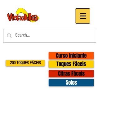
Curso Iniciante
Toques Fáceis
200 TOQUES FÁCEIS
Cifras Fáceis
Solos