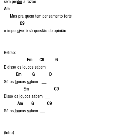
sem per
der
 a razão
Am
Mas pra quem tem pensamento forte
C9
o impos
sí
vel é só questão de opinião
Refrão:
                  Em      C9         G
E disso os 
lo
ucos 
sa
bem __
 Em         G            D
Só os 
lo
ucos 
sa
bem   __
               Em                     C9        
Disso os
 lou
cos sabem  __
          Am       G           C9
Só os
 lou
cos 
sa
bem  __
(Intro)