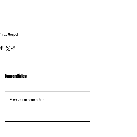
ifras Gospel
Comentários
Escreva um comentário