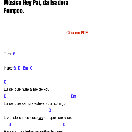
Música Hey Pai, da Isadora 
Pompeo.
Cifra em PDF
Tom: 
G
Intro: 
G  D  Em  C
G
Eu
 sei que nunca me deixou
D                                                       Em
Eu
 sei que sempre esteve aqui co
mi
go
C
Livrando o meu cora
ção
 do que não é seu
   G                                            D
E 
eu
 sei que todas as noites 
tu
 vens