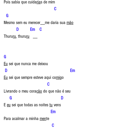
Pois sabia que cuida
ria
s de mim
 C                         
  G
Mesmo sem eu merecer
me daria sua 
mão
          D          Em    C
Thuru
ru
, thuru
ru
   __
G
Eu
 sei que nunca me deixou
D                                                       Em
Eu
 sei que sempre esteve aqui co
mi
go
           C
Livrando o meu cora
ção
 do que não é seu
G                                           D
E 
eu
 sei que todas as noites 
tu
 vens
 Em
Para acalmar a minha 
men
te
  C                           