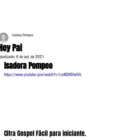
Isadora Pompeo
Hey Pai
Atualizado:
6 de out. de 2021
Isadora Pompeo
https://www.youtube.com/watch?v=LmNDRBIwtVk
Cifra Gospel Fácil para iniciante. 