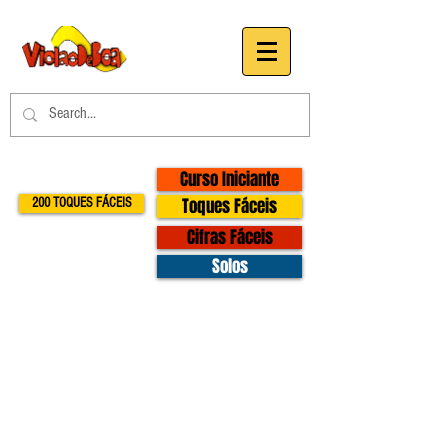
Curso Iniciante
Toques Fáceis
200 TOQUES FÁCEIS
Cifras Fáceis
Solos