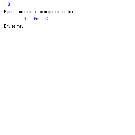
   G
E pondo no meu  cora
ção
 que eu sou teu __
 D       Em     C
E tu és 
meu
    __     __