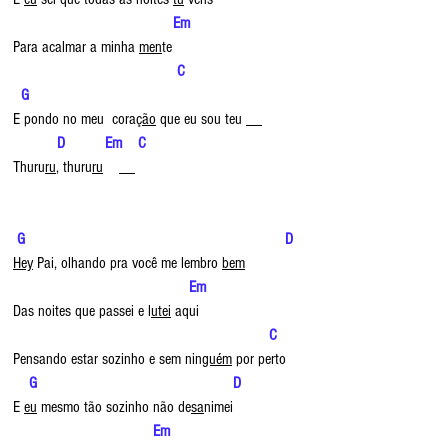
    Em
Para acalmar a minha 
men
te
                         C                            
  G
E pondo no meu  cora
ção
 que eu sou teu __
  D          Em    C
Thuru
ru
, thuru
ru
    __
G                                                                 D
Hey
 Pai, olhando pra você me lembro 
bem
           Em
Das noites que passei e l
utei
 aqui
               C
Pensando estar sozinho e sem nin
guém
 por perto
   G                                                 D
E 
eu
 mesmo tão sozinho não de
sa
nimei
            Em