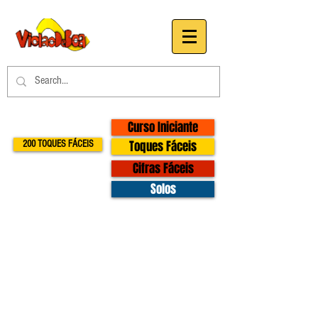
Curso Iniciante
Toques Fáceis
200 TOQUES FÁCEIS
Cifras Fáceis
Solos