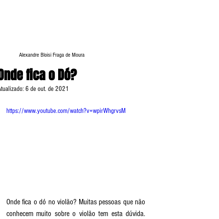
Alexandre Bloisi Fraga de Moura
Onde fica o Dó?
Atualizado:
6 de out. de 2021
https://www.youtube.com/watch?v=wpirWhgrvsM
Onde fica o dó no violão? Muitas pessoas que não 
conhecem muito sobre o violão tem esta dúvida. 