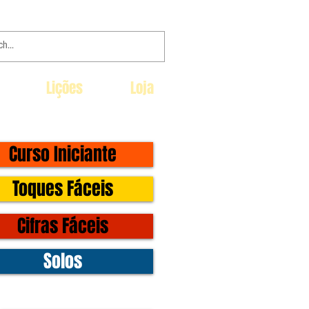
Lições
Loja
Curso Iniciante
Toques Fáceis
Cifras Fáceis
Solos