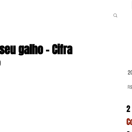
eu galho - Cifra
o
2
R$
2
C