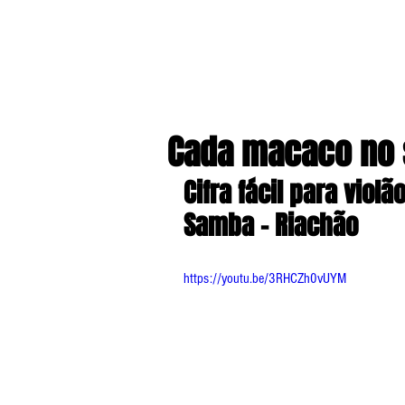
Cada macaco no s
Cifra fácil para violã
Samba - Riachão
https://youtu.be/3RHCZh0vUYM