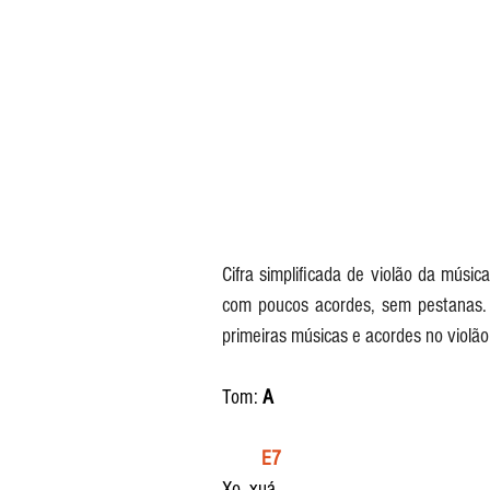
Cifra simplificada de violão da músic
com poucos acordes, sem pestanas. C
primeiras músicas e acordes no violão
Tom: 
A
 E7
Xo, xu
á