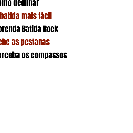
omo dedilhar
 batida mais fácil
prenda Batida Rock
che as pestanas
erceba os compassos