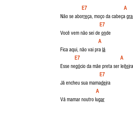
 E7                               A
Não se abor
re
ça, moço da cabeça 
gra
 E7
Você vem não sei de 
on
de
 A
Fica aqui, não vai pra 
lá
 E7                                  A
Esse ne
gó
cio da mãe preta ser lei
tei
r
  E7
Já encheu sua mama
dei
ra
 A
Vá mamar noutro lu
gar