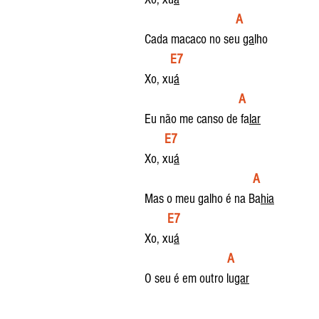
  A
Cada macaco no seu 
ga
lho
  E7
Xo, xu
á
 A
Eu não me canso de fa
lar
E7
Xo, xu
á
A
Mas o meu galho é na Ba
hia
E7
Xo, xu
á
 A
O seu é em outro lu
gar