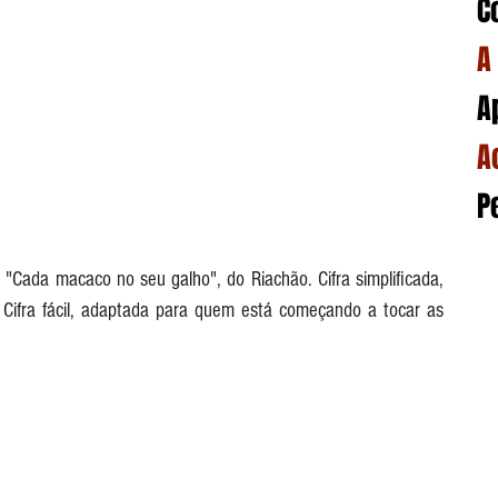
C
A
A
A
P
a "Cada macaco no seu galho", do Riachão. Cifra simplificada, 
ifra fácil, adaptada para quem está começando a tocar as 