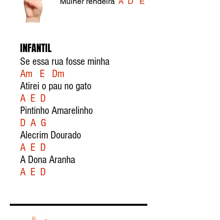
Mulher rendeira
A D E
INFANTIL
Se essa rua fosse minha
Am E Dm
Atirei o pau no gato
A E D
Pintinho Amarelinho
D A G
Alecrim Dourado
A E D
A Dona Aranha
A E D