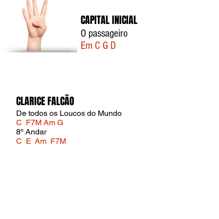
CAPITAL INICIAL
O passageiro
Em C G D
CLARICE FALCÃO
De todos os Loucos do Mundo
C F7M Am G
8º Andar
C E Am F7M
RAUL SEIXAS
Al Capone
E A B7
Rock das Aranhas
A E D